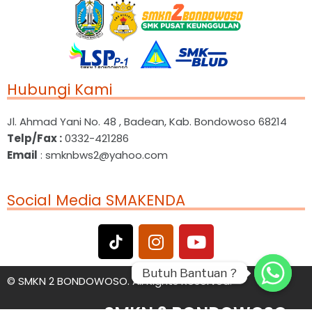
Hubungi Kami
Jl. Ahmad Yani No. 48 , Badean, Kab. Bondowoso 68214
Telp/Fax :
0332-421286
Email
: smknbws2@yahoo.com
Social Media SMAKENDA
Butuh Bantuan ?
Butuh Bantuan ?
©
SMKN 2 BONDOWOSO. All Rights Reserved.