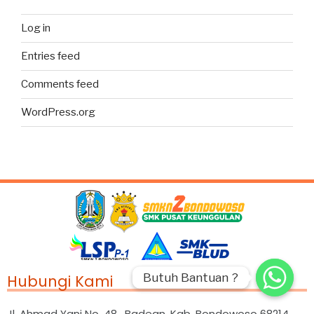
Log in
Entries feed
Comments feed
WordPress.org
Butuh Bantuan ?
Butuh Bantuan ?
Hubungi Kami
Jl. Ahmad Yani No. 48 , Badean, Kab. Bondowoso 68214