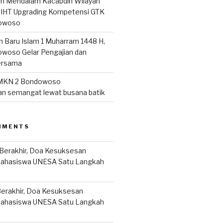
san Mendalam Kacabdin Wilayah
IHT Upgrading Kompetensi GTK
owoso
n Baru Islam 1 Muharram 1448 H,
woso Gelar Pengajian dan
ersama
MKN 2 Bondowoso
n semangat lewat busana batik
MMENTS
Berakhir, Doa Kesuksesan
Mahasiswa UNESA Satu Langkah
erakhir, Doa Kesuksesan
Mahasiswa UNESA Satu Langkah