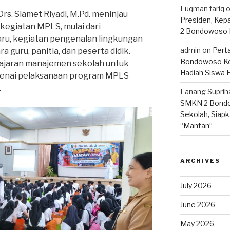
Luqman fariq
s. Slamet Riyadi, M.Pd. meninjau
Presiden, Kep
kegiatan MPLS, mulai dari
2 Bondowoso 
aru, kegiatan pengenalan lingkungan
admin
on
Pert
a guru, panitia, dan peserta didik.
Bondowoso Ko
 jajaran manajemen sekolah untuk
Hadiah Siswa 
nai pelaksanaan program MPLS
.
Lanang Suprih
SMKN 2 Bondo
Sekolah, Siapk
“Mantan”
ARCHIVES
July 2026
June 2026
May 2026