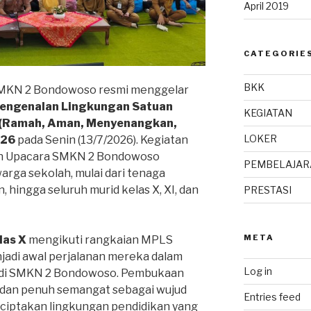
April 2019
CATEGORIE
BKK
MKN 2 Bondowoso resmi menggelar
engenalan Lingkungan Satuan
KEGIATAN
(Ramah, Aman, Menyenangkan,
LOKER
026
pada Senin (13/7/2026). Kegiatan
an Upacara SMKN 2 Bondowoso
PEMBELAJAR
warga sekolah, mulai dari tenaga
 hingga seluruh murid kelas X, XI, dan
PRESTASI
META
las X
mengikuti rangkaian MPLS
adi awal perjalanan mereka dalam
Log in
r di SMKN 2 Bondowoso. Pembukaan
dan penuh semangat sebagai wujud
Entries feed
iptakan lingkungan pendidikan yang