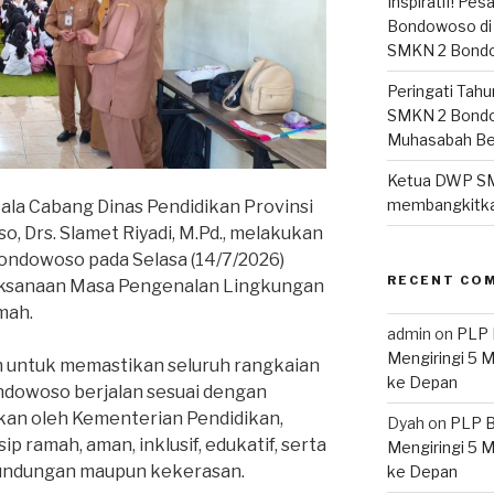
Inspiratif! Pe
Bondowoso di 
SMKN 2 Bond
Peringati Tahu
SMKN 2 Bondo
Muhasabah B
Ketua DWP S
membangkitka
pala Cabang Dinas Pendidikan Provinsi
, Drs. Slamet Riyadi, M.Pd., melakukan
ondowoso pada Selasa (14/7/2026)
RECENT CO
ksanaan Masa Pengenalan Lingkungan
mah.
admin
on
PLP 
Mengiringi 5 
n untuk memastikan seluruh rangkaian
ke Depan
dowoso berjalan sesuai dengan
kan oleh Kementerian Pendidikan,
Dyah
on
PLP B
ramah, aman, inklusif, edukatif, serta
Mengiringi 5 
rundungan maupun kekerasan.
ke Depan