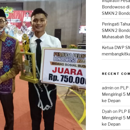
Inspiratif! Pe
Bondowoso di 
SMKN 2 Bond
Peringati Tahu
SMKN 2 Bondo
Muhasabah B
Ketua DWP S
membangkitka
RECENT CO
admin
on
PLP 
Mengiringi 5 
ke Depan
Dyah
on
PLP B
Mengiringi 5 
ke Depan