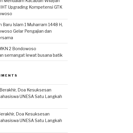
san Mendalam Kacabdin Wilayah
IHT Upgrading Kompetensi GTK
owoso
n Baru Islam 1 Muharram 1448 H,
woso Gelar Pengajian dan
ersama
MKN 2 Bondowoso
n semangat lewat busana batik
MMENTS
Berakhir, Doa Kesuksesan
Mahasiswa UNESA Satu Langkah
erakhir, Doa Kesuksesan
Mahasiswa UNESA Satu Langkah