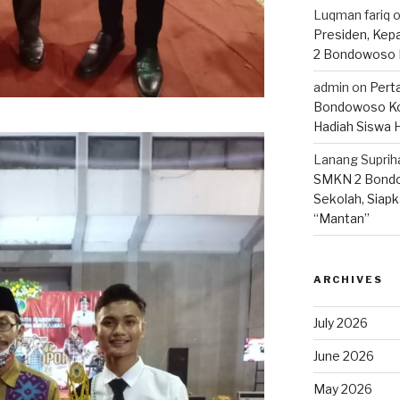
Luqman fariq
Presiden, Kep
2 Bondowoso 
admin
on
Pert
Bondowoso Ko
Hadiah Siswa 
Lanang Suprih
SMKN 2 Bondo
Sekolah, Siapk
“Mantan”
ARCHIVES
July 2026
June 2026
May 2026