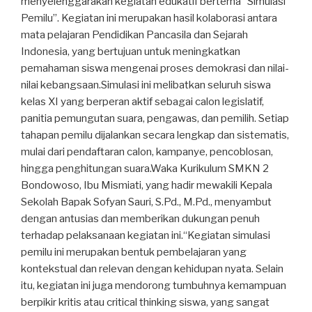
menyelenggarakan kegiatan edukatif bertema “Simulasi
Pemilu”. Kegiatan ini merupakan hasil kolaborasi antara
mata pelajaran Pendidikan Pancasila dan Sejarah
Indonesia, yang bertujuan untuk meningkatkan
pemahaman siswa mengenai proses demokrasi dan nilai-
nilai kebangsaan.Simulasi ini melibatkan seluruh siswa
kelas XI yang berperan aktif sebagai calon legislatif,
panitia pemungutan suara, pengawas, dan pemilih. Setiap
tahapan pemilu dijalankan secara lengkap dan sistematis,
mulai dari pendaftaran calon, kampanye, pencoblosan,
hingga penghitungan suara.Waka Kurikulum SMKN 2
Bondowoso, Ibu Mismiati, yang hadir mewakili Kepala
Sekolah Bapak Sofyan Sauri, S.Pd., M.Pd., menyambut
dengan antusias dan memberikan dukungan penuh
terhadap pelaksanaan kegiatan ini.“Kegiatan simulasi
pemilu ini merupakan bentuk pembelajaran yang
kontekstual dan relevan dengan kehidupan nyata. Selain
itu, kegiatan ini juga mendorong tumbuhnya kemampuan
berpikir kritis atau critical thinking siswa, yang sangat