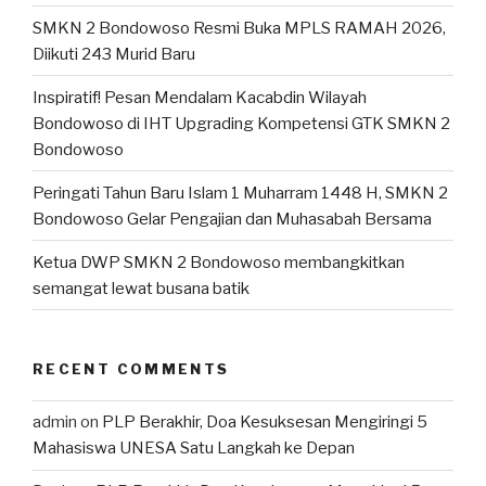
SMKN 2 Bondowoso Resmi Buka MPLS RAMAH 2026,
Diikuti 243 Murid Baru
Inspiratif! Pesan Mendalam Kacabdin Wilayah
Bondowoso di IHT Upgrading Kompetensi GTK SMKN 2
Bondowoso
Peringati Tahun Baru Islam 1 Muharram 1448 H, SMKN 2
Bondowoso Gelar Pengajian dan Muhasabah Bersama
Ketua DWP SMKN 2 Bondowoso membangkitkan
semangat lewat busana batik
RECENT COMMENTS
admin
on
PLP Berakhir, Doa Kesuksesan Mengiringi 5
Mahasiswa UNESA Satu Langkah ke Depan