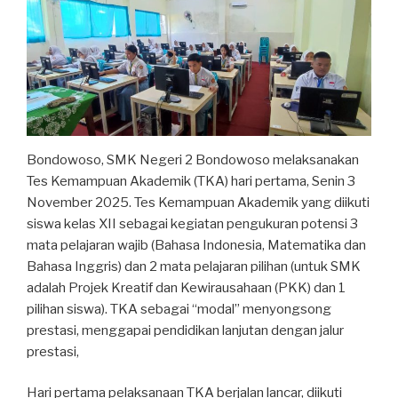
Bondowoso, SMK Negeri 2 Bondowoso melaksanakan
Tes Kemampuan Akademik (TKA) hari pertama, Senin 3
November 2025. Tes Kemampuan Akademik yang diikuti
siswa kelas XII sebagai kegiatan pengukuran potensi 3
mata pelajaran wajib (Bahasa Indonesia, Matematika dan
Bahasa Inggris) dan 2 mata pelajaran pilihan (untuk SMK
adalah Projek Kreatif dan Kewirausahaan (PKK) dan 1
pilihan siswa). TKA sebagai “modal” menyongsong
prestasi, menggapai pendidikan lanjutan dengan jalur
prestasi,
Hari pertama pelaksanaan TKA berjalan lancar, diikuti