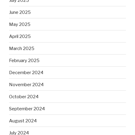
July 2025
June 2025
May 2025
April 2025
March 2025
February 2025
December 2024
November 2024
October 2024
September 2024
August 2024
July 2024