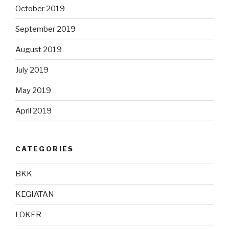
October 2019
September 2019
August 2019
July 2019
May 2019
April 2019
CATEGORIES
BKK
KEGIATAN
LOKER