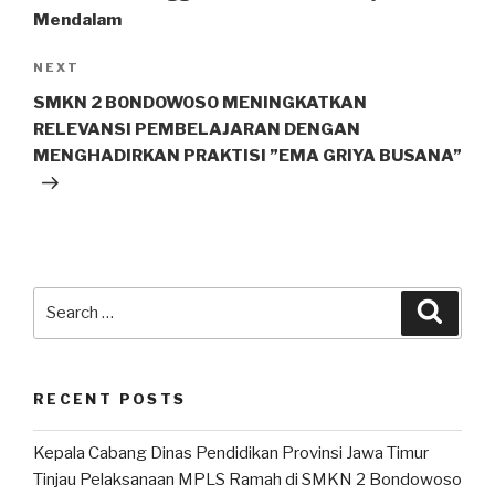
Mendalam
NEXT
SMKN 2 BONDOWOSO MENINGKATKAN
RELEVANSI PEMBELAJARAN DENGAN
MENGHADIRKAN PRAKTISI ”EMA GRIYA BUSANA”
RECENT POSTS
Kepala Cabang Dinas Pendidikan Provinsi Jawa Timur
Tinjau Pelaksanaan MPLS Ramah di SMKN 2 Bondowoso