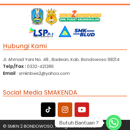
Hubungi Kami
Jl. Ahmad Yani No. 48 , Badean, Kab. Bondowoso 68214
Telp/Fax :
0332-421286
Email
: smknbws2@yahoo.com
Social Media SMAKENDA
Butuh Bantuan ?
Butuh Bantuan ?
©
SMKN 2 BONDOWOSO. All Rights Reserved.