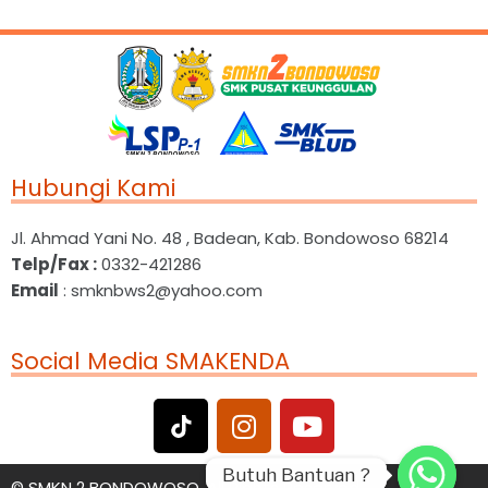
Hubungi Kami
Jl. Ahmad Yani No. 48 , Badean, Kab. Bondowoso 68214
Telp/Fax :
0332-421286
Email
: smknbws2@yahoo.com
Social Media SMAKENDA
Butuh Bantuan ?
Butuh Bantuan ?
©
SMKN 2 BONDOWOSO. All Rights Reserved.