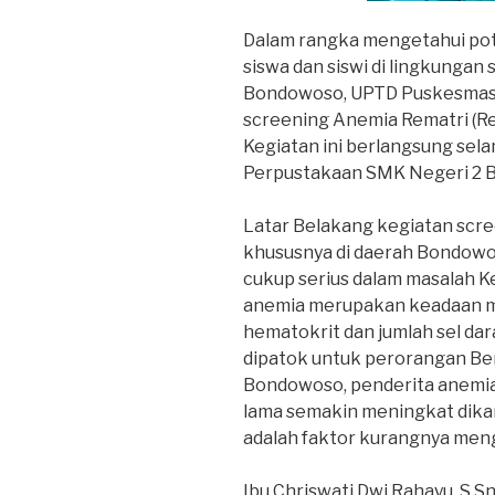
Dalam rangka mengetahui pot
siswa dan siswi di lingkungan
Bondowoso, UPTD Puskesmas
screening Anemia Rematri (R
Kegiatan ini berlangsung selam
Perpustakaan SMK Negeri 2 
Latar Belakang kegiatan scre
khususnya di daerah Bondowo
cukup serius dalam masalah K
anemia merupakan keadaan 
hematokrit dan jumlah sel dar
dipatok untuk perorangan Ber
Bondowoso, penderita anemia 
lama semakin meningkat dika
adalah faktor kurangnya men
Ibu Chriswati Dwi Rahayu, S.