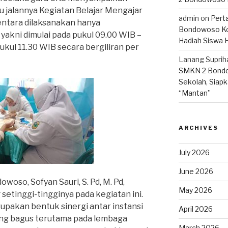
 jalannya Kegiatan Belajar Mengajar
admin
on
Pert
entara dilaksanakan hanya
Bondowoso Ko
yakni dimulai pada pukul 09.00 WIB –
Hadiah Siswa 
ukul 11.30 WIB secara bergiliran per
Lanang Suprih
SMKN 2 Bondo
Sekolah, Siapk
“Mantan”
ARCHIVES
July 2026
June 2026
woso, Sofyan Sauri, S. Pd, M. Pd,
May 2026
etinggi-tingginya pada kegiatan ini.
upakan bentuk sinergi antar instansi
April 2026
ng bagus terutama pada lembaga
March 2026