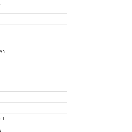
S
AN
ed
g