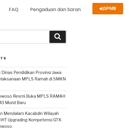
SPMB
FAQ
Pengaduan dan Saran
STS
 Dinas Pendidikan Provinsi Jawa
Pelaksanaan MPLS Ramah di SMKN
owoso Resmi Buka MPLS RAMAH
243 Murid Baru
san Mendalam Kacabdin Wilayah
IHT Upgrading Kompetensi GTK
owoso