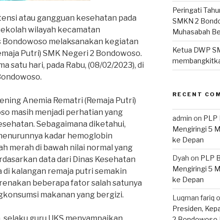
Peringati Tahu
ensi atau gangguan kesehatan pada
SMKN 2 Bondo
 sekolah wilayah kecamatan
Muhasabah B
 Bondowoso melaksanakan kegiatan
Ketua DWP S
emaja Putri) SMK Negeri 2 Bondowoso.
membangkitka
a satu hari, pada Rabu, (08/02/2023), di
Bondowoso.
RECENT CO
ening Anemia Rematri (Remaja Putri)
so masih menjadi perhatian yang
admin
on
PLP 
esehatan. Sebagaimana diketahui,
Mengiringi 5 
menurunnya kadar hemoglobin
ke Depan
ah merah di bawah nilai normal yang
Dyah
on
PLP B
dasarkan data dari Dinas Kesehatan
Mengiringi 5 
di kalangan remaja putri semakin
ke Depan
renakan beberapa fator salah satunya
gkonsumsi makanan yang bergizi.
Luqman fariq
Presiden, Kep
Sn. selaku guru UKS menyampaikan
2 Bondowoso 