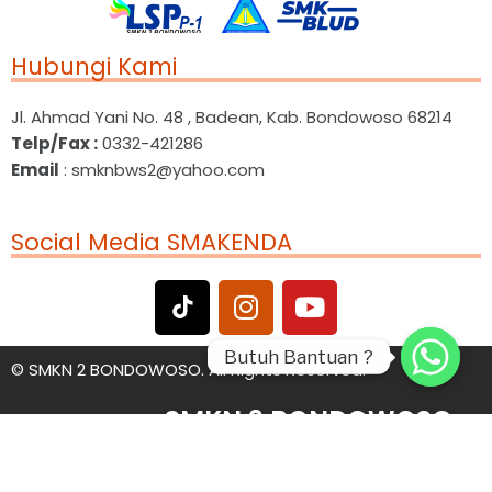
Hubungi Kami
Jl. Ahmad Yani No. 48 , Badean, Kab. Bondowoso 68214
Telp/Fax :
0332-421286
Email
: smknbws2@yahoo.com
Social Media SMAKENDA
Butuh Bantuan ?
Butuh Bantuan ?
©
SMKN 2 BONDOWOSO. All Rights Reserved.
SMKN 2 BONDOWOSO
PASTI MANTAB