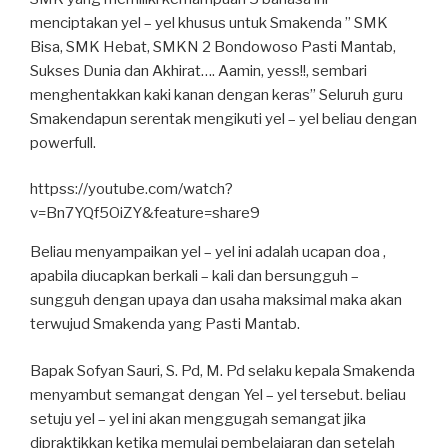
menciptakan yel – yel khusus untuk Smakenda ” SMK
Bisa, SMK Hebat, SMKN 2 Bondowoso Pasti Mantab,
Sukses Dunia dan Akhirat…. Aamin, yess!!, sembari
menghentakkan kaki kanan dengan keras” Seluruh guru
Smakendapun serentak mengikuti yel – yel beliau dengan
powerfull.
httpss://youtube.com/watch?
v=Bn7YQf5OiZY&feature=share9
Beliau menyampaikan yel – yel ini adalah ucapan doa ,
apabila diucapkan berkali – kali dan bersungguh –
sungguh dengan upaya dan usaha maksimal maka akan
terwujud Smakenda yang Pasti Mantab.
Bapak Sofyan Sauri, S. Pd, M. Pd selaku kepala Smakenda
menyambut semangat dengan Yel – yel tersebut. beliau
setuju yel – yel ini akan menggugah semangat jika
dipraktikkan ketika memulai pembelajaran dan setelah