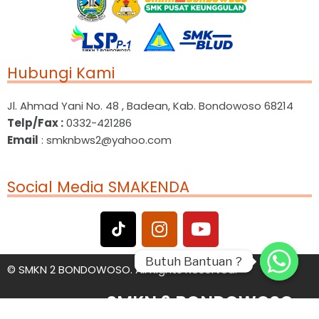
Hubungi Kami
Jl. Ahmad Yani No. 48 , Badean, Kab. Bondowoso 68214
Telp/Fax :
0332-421286
Email
: smknbws2@yahoo.com
Social Media SMAKENDA
Butuh Bantuan ?
Butuh Bantuan ?
©
SMKN 2 BONDOWOSO. All Rights Reserved.
SMKN 2 BONDOWOSO