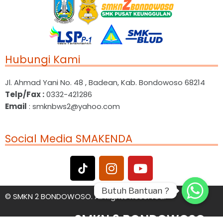
Hubungi Kami
Jl. Ahmad Yani No. 48 , Badean, Kab. Bondowoso 68214
Telp/Fax :
0332-421286
Email
: smknbws2@yahoo.com
Social Media SMAKENDA
Butuh Bantuan ?
Butuh Bantuan ?
©
SMKN 2 BONDOWOSO. All Rights Reserved.
SMKN 2 BONDOWOSO