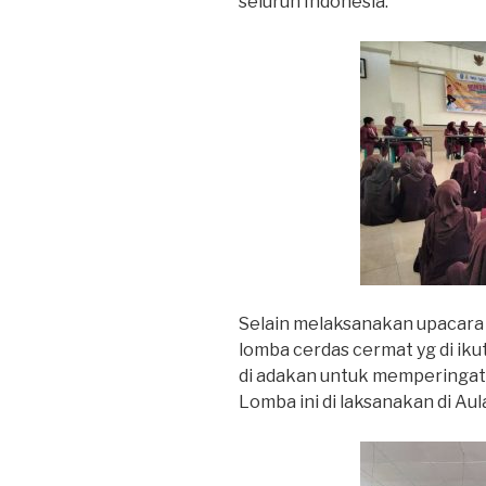
seluruh Indonesia.
Selain melaksanakan upacar
lomba cerdas cermat yg di ikut
di adakan untuk mempering
Lomba ini di laksanakan di A