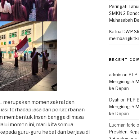
Peringati Tahu
SMKN 2 Bondo
Muhasabah B
Ketua DWP S
membangkitka
RECENT CO
admin
on
PLP 
Mengiringi 5 
ke Depan
Dyah
on
PLP B
 merupakan momen sakral dan
Mengiringi 5 
iasi terhadap jasa dan pengorbanan
ke Depan
lam membentuk insan bangga di masa
lalui momen ini, mari kita semua
Luqman fariq
kepada guru-guru hebat dan berjasa di
Presiden, Kep
2 Bondowoso 