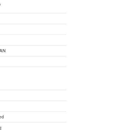
S
AN
ed
g