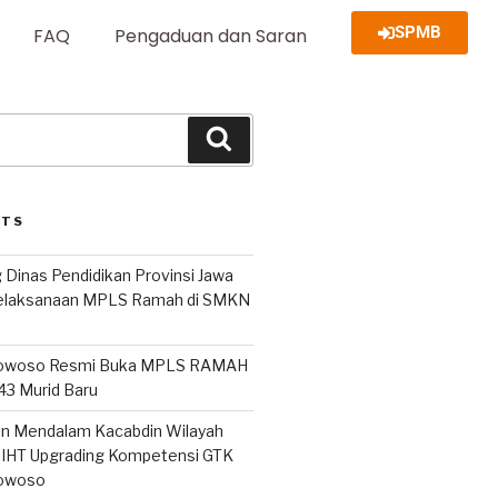
SPMB
FAQ
Pengaduan dan Saran
STS
 Dinas Pendidikan Provinsi Jawa
Pelaksanaan MPLS Ramah di SMKN
owoso Resmi Buka MPLS RAMAH
243 Murid Baru
san Mendalam Kacabdin Wilayah
IHT Upgrading Kompetensi GTK
owoso