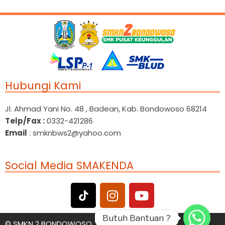
Hubungi Kami
Jl. Ahmad Yani No. 48 , Badean, Kab. Bondowoso 68214
Telp/Fax :
0332-421286
Email
: smknbws2@yahoo.com
Social Media SMAKENDA
Butuh Bantuan ?
Butuh Bantuan ?
©
SMKN 2 BONDOWOSO. All Rights Reserved.