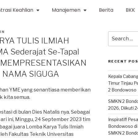
trasi Keahlian
Manajemen
Berita
BKK
IN
YA TULIS ILMIAH
MA Sederajat Se-Tapal
A MEMPRESENTASIKAN
RECENT PO
I NAMA SIGUGA
Kepala Cabang
Timur Tinjau 
 Tuhan YME yang senantiasa memberikan
2 Bondowoso
 kita semua.
SMKN 2 Bond
2026, Diikuti 
asi di bulan Dies Natalis nya. Sebagai
ari ini, Minggu, 24 September 2023 tim
Inspiratif! Pe
Bondowoso di 
agai juara Lomba Karya Tulis Ilmiah
SMKN 2 Bond
leh Fakultas Teknik Universitas