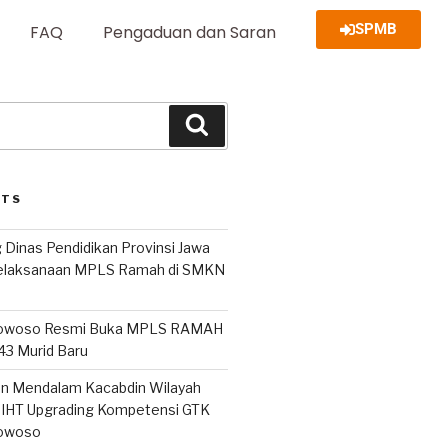
SPMB
FAQ
Pengaduan dan Saran
STS
 Dinas Pendidikan Provinsi Jawa
Pelaksanaan MPLS Ramah di SMKN
owoso Resmi Buka MPLS RAMAH
243 Murid Baru
san Mendalam Kacabdin Wilayah
IHT Upgrading Kompetensi GTK
owoso