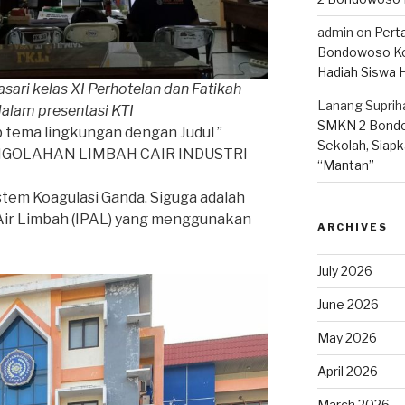
admin
on
Pert
Bondowoso Ko
Hadiah Siswa 
sari kelas XI Perhotelan dan Fatikah
Lanang Suprih
 dalam presentasi KTI
SMKN 2 Bondo
tema lingkungan dengan Judul ”
Sekolah, Siapk
NGOLAHAN LIMBAH CAIR INDUSTRI
“Mantan”
stem Koagulasi Ganda. Siguga adalah
 Air Limbah (IPAL) yang menggunakan
ARCHIVES
July 2026
June 2026
May 2026
April 2026
March 2026