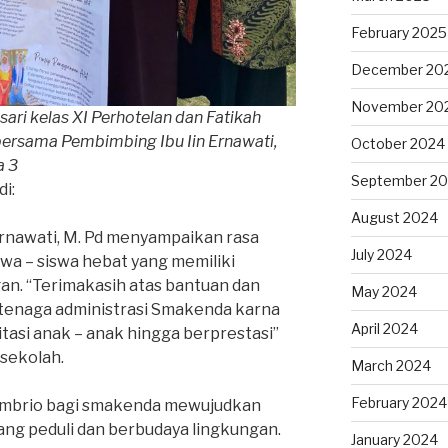
February 2025
December 20
November 20
ari kelas XI Perhotelan dan Fatikah
, bersama Pembimbing Ibu Iin Ernawati,
October 2024
a 3
September 2
di:
August 2024
Ernawati, M. Pd menyampaikan rasa
July 2024
wa – siswa hebat yang memiliki
an. “Terimakasih atas bantuan dan
May 2024
 tenaga administrasi Smakenda karna
April 2024
tasi anak – anak hingga berprestasi”
sekolah.
March 2024
February 2024
 embrio bagi smakenda mewujudkan
ang peduli dan berbudaya lingkungan.
January 2024