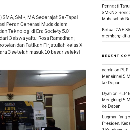
Peringati Tahu
SMKN 2 Bondo
TI) SMA, SMK, MA Sederajat Se-Tapal
Muhasabah B
asi Peran Generasi Muda dalam
Ketua DWP S
n Teknologi di Era Society 5.0”
membangkitka
i dari 3 siswa yaitu: Rosa Ramadhani,
otelan dan Fatikah Firjatullah kelas X
ra 3 setelah masuk 10 besar seleksi
RECENT CO
admin
on
PLP 
Mengiringi 5 
ke Depan
Dyah
on
PLP B
Mengiringi 5 
ke Depan
Luqman fariq
Presiden, Kep
2 Bondowoso 