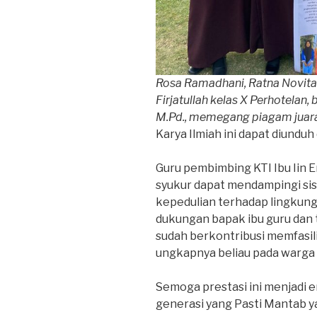
Rosa Ramadhani, Ratna Novitas
Firjatullah kelas X Perhotelan
M.Pd., memegang piagam juar
Karya Ilmiah ini dapat diunduh 
Guru pembimbing KTI Ibu Iin 
syukur dapat mendampingi sis
kepedulian terhadap lingkung
dukungan bapak ibu guru dan
sudah berkontribusi memfasili
ungkapnya beliau pada warga 
Semoga prestasi ini menjadi
generasi yang Pasti Mantab y