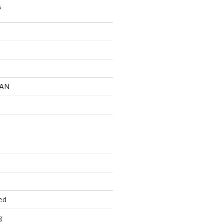
S
AN
ed
g