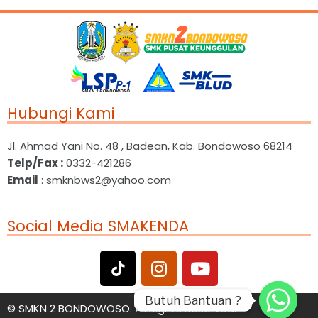
Hubungi Kami
Jl. Ahmad Yani No. 48 , Badean, Kab. Bondowoso 68214
Telp/Fax :
0332-421286
Email
: smknbws2@yahoo.com
Social Media SMAKENDA
Butuh Bantuan ?
Butuh Bantuan ?
©
SMKN 2 BONDOWOSO. All Rights Reserved.