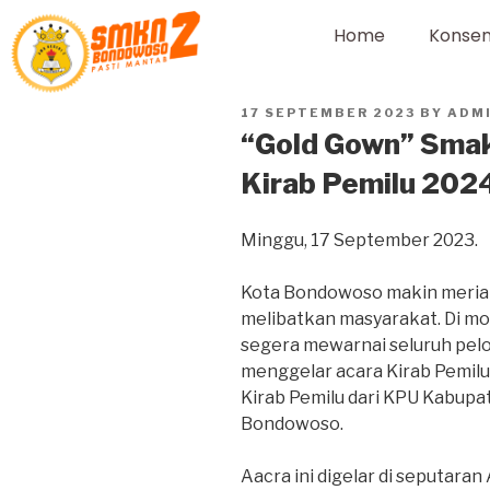
Home
Konsen
17 SEPTEMBER 2023
BY
ADM
“Gold Gown” Smak
Kirab Pemilu 202
Minggu, 17 September 2023.
Kota Bondowoso makin meria
melibatkan masyarakat. Di m
segera mewarnai seluruh pel
menggelar acara Kirab Pemilu
Kirab Pemilu dari KPU Kabup
Bondowoso.
Aacra ini digelar di seputara