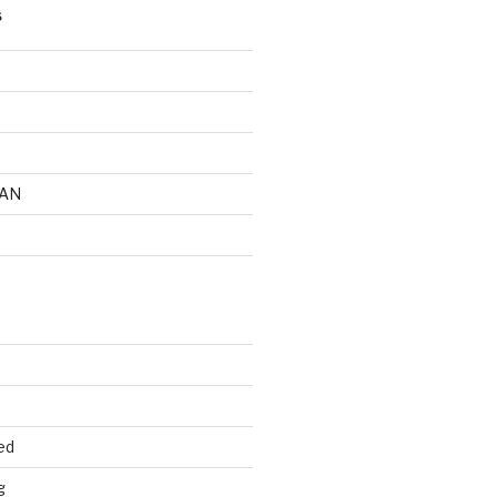
S
AN
ed
g