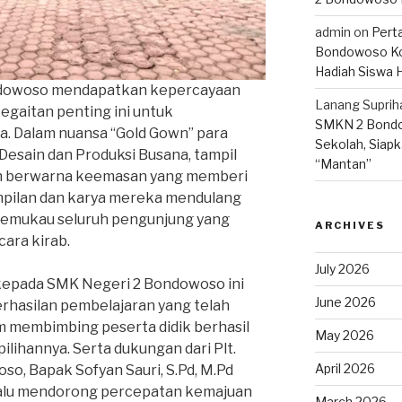
admin
on
Pert
Bondowoso Ko
Hadiah Siswa 
ondowoso mendapatkan kepercayaan
Lanang Suprih
egaitan penting ini untuk
SMKN 2 Bondo
a. Dalam nuansa “Gold Gown” para
Sekolah, Siapk
esain dan Produksi Busana, tampil
“Mantan”
 berwarna keemasan yang memberi
pilan dan karya mereka mendulang
memukau seluruh pengunjung yang
ARCHIVES
ara kirab.
July 2026
kepada SMK Negeri 2 Bondowoso ini
June 2026
erhasilan pembelajaran yang telah
m membimbing peserta didik berhasil
May 2026
lihannya. Serta dukungan dari Plt.
April 2026
o, Bapak Sofyan Sauri, S.Pd, M.Pd
elalu mendorong percepatan kemajuan
March 2026