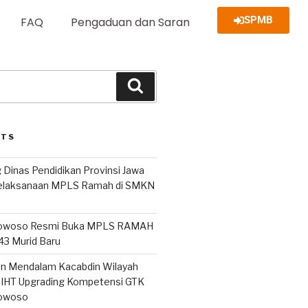
SPMB
FAQ
Pengaduan dan Saran
STS
 Dinas Pendidikan Provinsi Jawa
Pelaksanaan MPLS Ramah di SMKN
owoso Resmi Buka MPLS RAMAH
243 Murid Baru
san Mendalam Kacabdin Wilayah
IHT Upgrading Kompetensi GTK
owoso