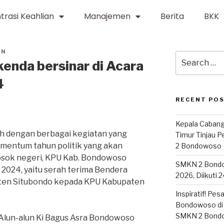
trasi Keahlian
Manajemen
Berita
BKK
IN
enda bersinar di Acara
4
RECENT PO
Kepala Cabang
h dengan berbagai kegiatan yang
Timur Tinjau 
omentum tahun politik yang akan
2 Bondowoso
osok negeri, KPU Kab. Bondowoso
SMKN 2 Bond
 2024, yaitu serah terima Bendera
2026, Diikuti 
aten Situbondo kepada KPU Kabupaten
Inspiratif! Pe
Bondowoso di 
SMKN 2 Bond
n Alun-alun Ki Bagus Asra Bondowoso