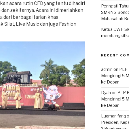
an acara rutin CFD yang tentu dihadiri
Peringati Tahu
an sekitarnya. Acara ini dimeriahkan
SMKN 2 Bondo
, dari berbagai tarian khas
Muhasabah B
Silat, Live Music dan juga Fashion
Ketua DWP S
membangkitka
RECENT CO
admin
on
PLP 
Mengiringi 5 
ke Depan
Dyah
on
PLP B
Mengiringi 5 
ke Depan
Luqman fariq
Presiden, Kep
2 Bondowoso 