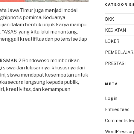
CATEGORIE
ata Jawa Timur juga menjadi model
hipnotis pemirsa. Keduanya
BKK
jian dalam bentuk unjuk karya mampu
KEGIATAN
. “ASAS yang kita lalui menantang,
menggali kreatifitas dan potensi setiap
LOKER
PEMBELAJAR
di SMKN 2 Bondowoso memberikan
PRESTASI
i siswa dan lulusannya, khususnya dari
n ini, siswa mendapat kesempatan untuk
ka secara langsung kepada publik,
META
ri, kreativitas, dan kemampuan
Log in
Entries feed
Comments fe
WordPress.or