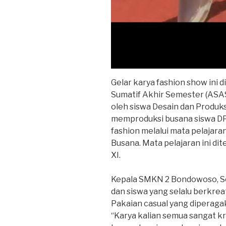
Gelar karya fashion show ini
Sumatif Akhir Semester (ASA
oleh siswa Desain dan Produks
memproduksi busana siswa D
fashion melalui mata pelajara
Busana. Mata pelajaran ini di
XI.
Kepala SMKN 2 Bondowoso, So
dan siswa yang selalu berkreat
Pakaian casual yang diperaga
“Karya kalian semua sangat kr