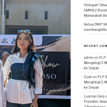
Peringati Tahu
SMKN 2 Bondo
Muhasabah B
Ketua DWP S
membangkitka
RECENT CO
admin
on
PLP 
Mengiringi 5 
ke Depan
Dyah
on
PLP B
Mengiringi 5 
ke Depan
Luqman fariq
Presiden, Kep
2 Bondowoso 