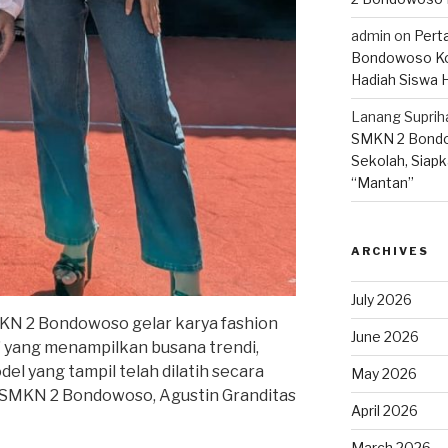
admin
on
Pert
Bondowoso Ko
Hadiah Siswa 
Lanang Suprih
SMKN 2 Bondo
Sekolah, Siapk
“Mantan”
ARCHIVES
July 2026
MKN 2 Bondowoso gelar karya fashion
June 2026
 yang menampilkan busana trendi,
el yang tampil telah dilatih secara
May 2026
n SMKN 2 Bondowoso, Agustin Granditas
April 2026
March 2026