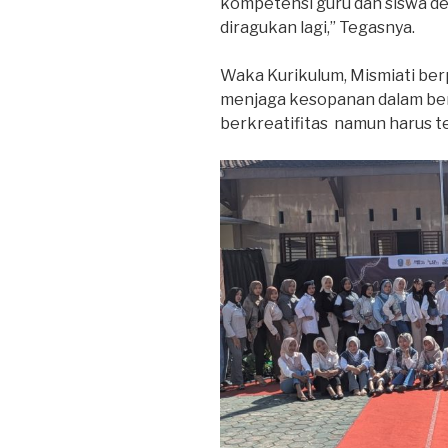
kompetensi guru dan siswa de
diragukan lagi,” Tegasnya.
Waka Kurikulum, Mismiati ber
menjaga kesopanan dalam berb
berkreatifitas namun harus t