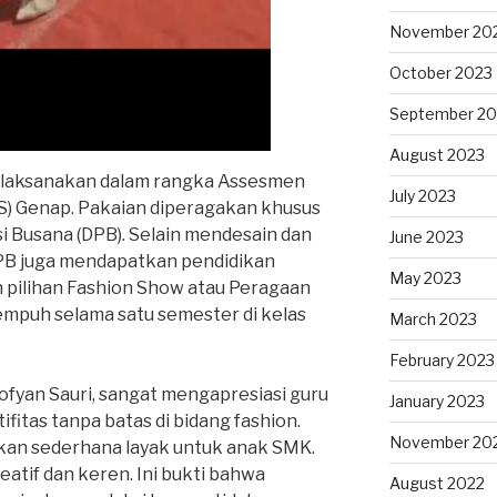
November 20
October 2023
September 20
August 2023
 dilaksanakan dalam rangka Assesmen
July 2023
S) Genap. Pakaian diperagakan khusus
i Busana (DPB). Selain mendesain dan
June 2023
PB juga mendapatkan pendidikan
May 2023
n pilihan Fashion Show atau Peragaan
tempuh selama satu semester di kelas
March 2023
February 2023
fyan Sauri, sangat mengapresiasi guru
January 2023
ifitas tanpa batas di bidang fashion.
November 20
kan sederhana layak untuk anak SMK.
eatif dan keren. Ini bukti bahwa
August 2022