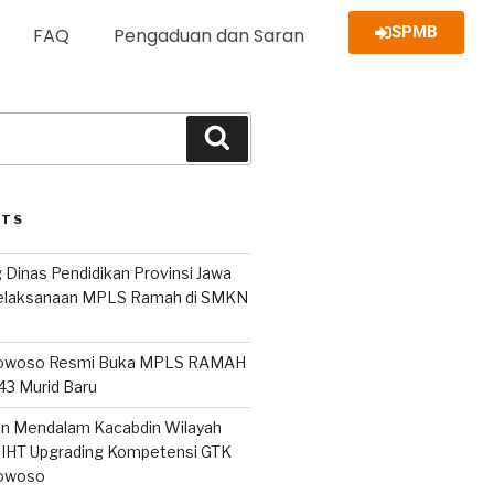
SPMB
FAQ
Pengaduan dan Saran
STS
 Dinas Pendidikan Provinsi Jawa
Pelaksanaan MPLS Ramah di SMKN
owoso Resmi Buka MPLS RAMAH
243 Murid Baru
san Mendalam Kacabdin Wilayah
IHT Upgrading Kompetensi GTK
owoso