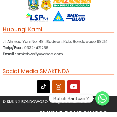
Hubungi Kami
Jl. Ahmad Yani No. 48 , Badean, Kab. Bondowoso 68214
Telp/Fax :
0332-421286
Email
: smknbws2@yahoo.com
Social Media SMAKENDA
Butuh Bantuan ?
Butuh Bantuan ?
©
SMKN 2 BONDOWOSO. All Rights Reserved.
SMKN 2 BONDOWOSO