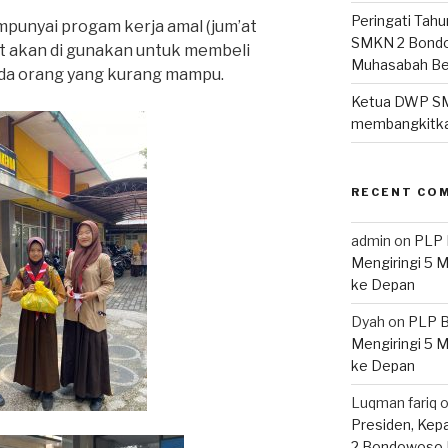
Peringati Tahu
unyai progam kerja amal (jum’at
SMKN 2 Bondo
t akan di gunakan untuk membeli
Muhasabah B
da orang yang kurang mampu.
Ketua DWP S
membangkitka
RECENT CO
admin
on
PLP 
Mengiringi 5 
ke Depan
Dyah
on
PLP B
Mengiringi 5 
ke Depan
Luqman fariq
Presiden, Kep
2 Bondowoso 