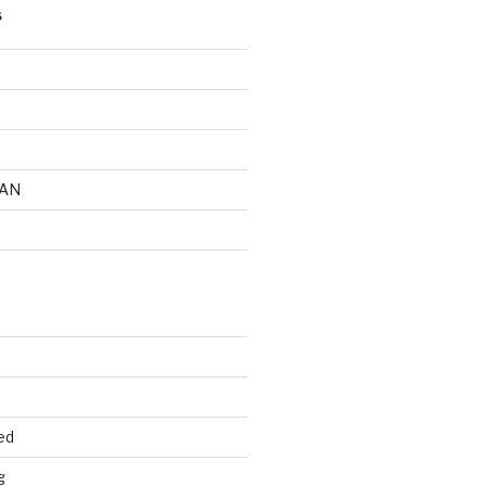
S
AN
ed
g