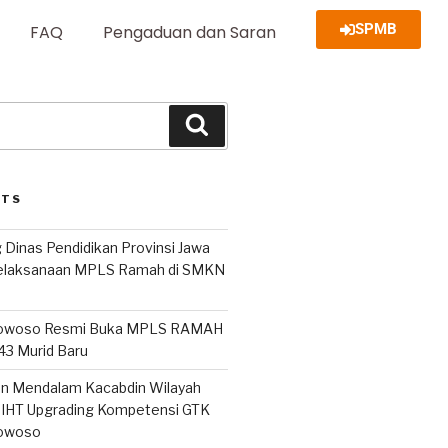
SPMB
FAQ
Pengaduan dan Saran
STS
 Dinas Pendidikan Provinsi Jawa
Pelaksanaan MPLS Ramah di SMKN
owoso Resmi Buka MPLS RAMAH
243 Murid Baru
san Mendalam Kacabdin Wilayah
IHT Upgrading Kompetensi GTK
owoso