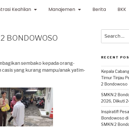
trasi Keahlian
Manajemen
Berita
BKK
I 2 BONDOWOSO
RECENT PO
bagikan sembako kepada orang-
 casis yang kurang mampu/anak yatim-
Kepala Cabang
Timur Tinjau 
2 Bondowoso
SMKN 2 Bond
2026, Diikuti 
Inspiratif! Pe
Bondowoso di 
SMKN 2 Bond