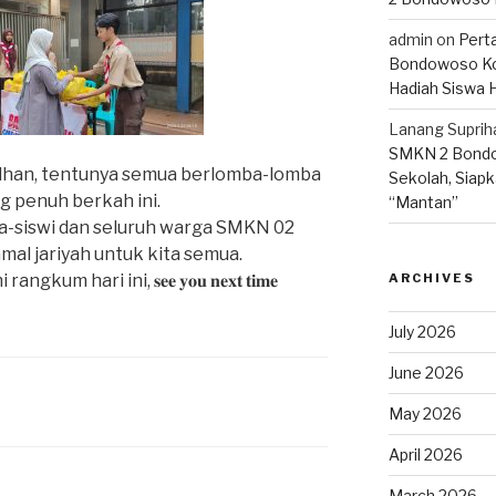
admin
on
Pert
Bondowoso Ko
Hadiah Siswa 
Lanang Suprih
SMKN 2 Bondo
dhan, tentunya semua berlomba-lomba
Sekolah, Siapk
g penuh berkah ini.
“Mantan”
a-siswi dan seluruh warga SMKN 02
al jariyah untuk kita semua.
 hari ini, 𝐬𝐞𝐞 𝐲𝐨𝐮 𝐧𝐞𝐱𝐭 𝐭𝐢𝐦𝐞
ARCHIVES
July 2026
June 2026
May 2026
April 2026
March 2026