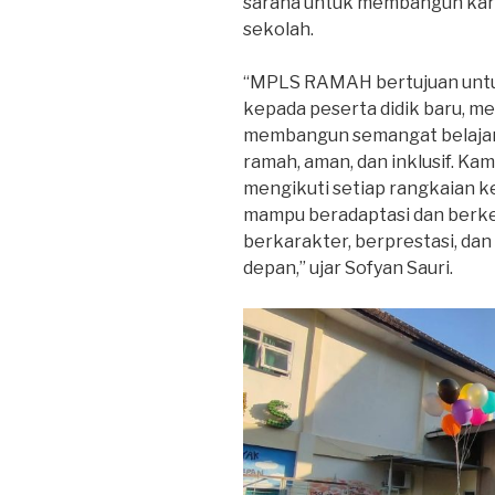
sarana untuk membangun karak
sekolah.
“MPLS RAMAH bertujuan untu
kepada peserta didik baru, m
membangun semangat belajar
ramah, aman, dan inklusif. Ka
mengikuti setiap rangkaian k
mampu beradaptasi dan berk
berkarakter, berprestasi, da
depan,” ujar Sofyan Sauri.