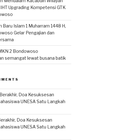
san Mendalam Kacabdin Wilayah
IHT Upgrading Kompetensi GTK
owoso
n Baru Islam 1 Muharram 1448 H,
woso Gelar Pengajian dan
ersama
MKN 2 Bondowoso
n semangat lewat busana batik
MMENTS
Berakhir, Doa Kesuksesan
Mahasiswa UNESA Satu Langkah
erakhir, Doa Kesuksesan
Mahasiswa UNESA Satu Langkah