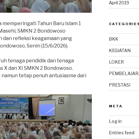
April 2019
 memperingati Tahun Baru Islam 1
CATEGORIE
 Masehi, SMKN 2 Bondowoso
n dan refleksi keagamaan yang
BKK
ondowoso, Senin (15/6/2026).
KEGIATAN
uruh tenaga pendidik dan tenaga
LOKER
as X dan XI SMKN 2 Bondowoso.
PEMBELAJAR
 namun tetap penuh antusiasme dari
PRESTASI
META
Log in
Entries feed