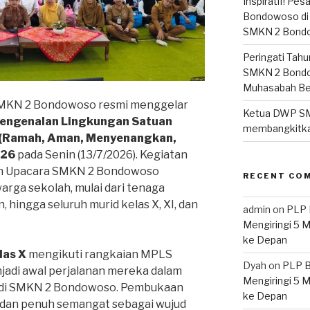
Inspiratif! Pe
Bondowoso di 
SMKN 2 Bond
Peringati Tahu
SMKN 2 Bondo
Muhasabah B
MKN 2 Bondowoso resmi menggelar
Ketua DWP S
engenalan Lingkungan Satuan
membangkitka
(Ramah, Aman, Menyenangkan,
026
pada Senin (13/7/2026). Kegiatan
an Upacara SMKN 2 Bondowoso
RECENT CO
warga sekolah, mulai dari tenaga
 hingga seluruh murid kelas X, XI, dan
admin
on
PLP 
Mengiringi 5 
ke Depan
las X
mengikuti rangkaian MPLS
Dyah
on
PLP B
adi awal perjalanan mereka dalam
Mengiringi 5 
r di SMKN 2 Bondowoso. Pembukaan
ke Depan
dan penuh semangat sebagai wujud