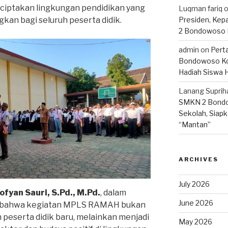
iptakan lingkungan pendidikan yang
Luqman fariq
an bagi seluruh peserta didik.
Presiden, Kep
2 Bondowoso 
admin
on
Pert
Bondowoso Ko
Hadiah Siswa 
Lanang Suprih
SMKN 2 Bondo
Sekolah, Siapk
“Mantan”
ARCHIVES
July 2026
ofyan Sauri, S.Pd., M.Pd.
, dalam
June 2026
 bahwa kegiatan MPLS RAMAH bukan
eserta didik baru, melainkan menjadi
May 2026